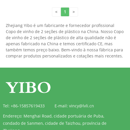
<
1
>
Zhejiang Yibo é um fabricante e fornecedor profissional
Copo de vinho de 2 seções de plástico na China. Nosso Copo
de vinho de 2 seções de plástico de alta qualidade não é
apenas fabricado na China e temos certificado CE, mas
também temos preço baixo. Bem-vindo à nossa fábrica para
comprar produtos personalizados e cotações mais recentes.
Tel:
+86-15857619433
E-mail:
vincy@lvli.cn
Endereço:
Menghai Road, cidade portuária de Puba,
condado de Sanmen, cidade de Taizhou, província de